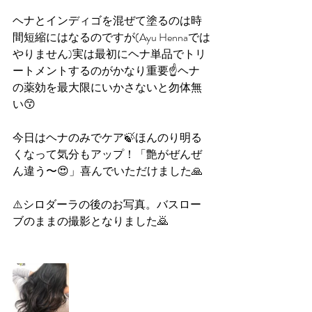
ヘナとインディゴを混ぜて塗るのは時
間短縮にはなるのですが(Ayu Hennaでは
やりません)実は最初にヘナ単品でトリ
ートメントするのがかなり重要☝️ヘナ
の薬効を最大限にいかさないと勿体無
い😙
今日はヘナのみでケア🍃ほんのり明る
くなって気分もアップ！「艶がぜんぜ
ん違う〜😍」喜んでいただけました🙏
⚠️シロダーラの後のお写真。バスロー
ブのままの撮影となりました🙇