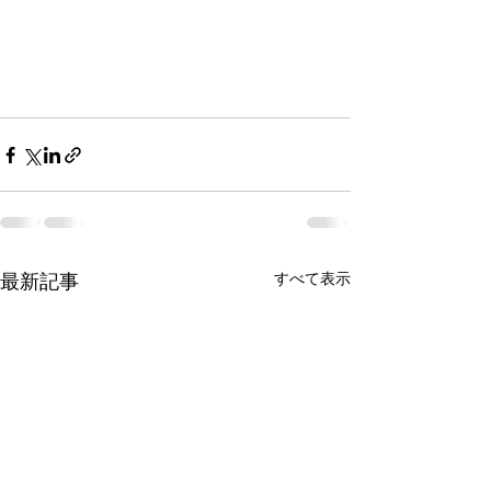
最新記事
すべて表示