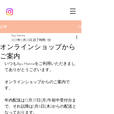
記事
Ayu Henna
2021年12月23日
読了時間: 1分
オンラインショップから
ご案内
いつもAyu Hennaをご利用いただきまし
てありがとうございます。
オンラインショップからのご案内で
す。
年内配送は12月27日(月)午前中受付分ま
で、それ以降は1月6日(木)からの配送と
なっております。