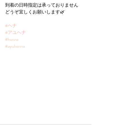
到着の日時指定は承っておりません
どうぞ宜しくお願いします🌿
#ヘナ
#アユヘナ
#henna
#ayuhenna