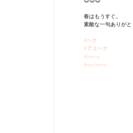
😍😍😍
春はもうすぐ。
素敵な一句ありがと
#ヘナ
#アユヘナ
#henna
#ayuhenna