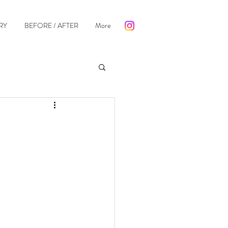
RY
BEFORE / AFTER
More