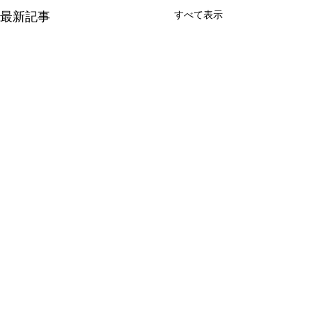
最新記事
すべて表示
コメント
🪡🧵