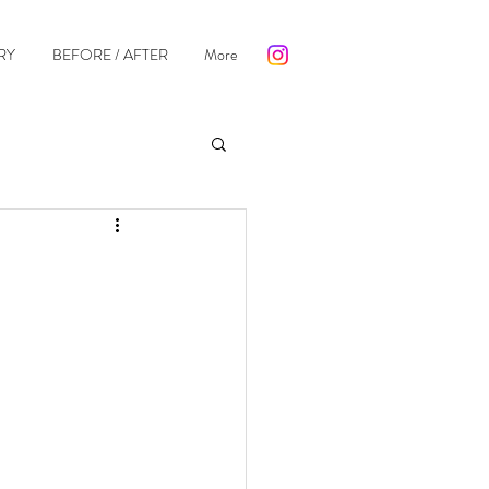
RY
BEFORE / AFTER
More