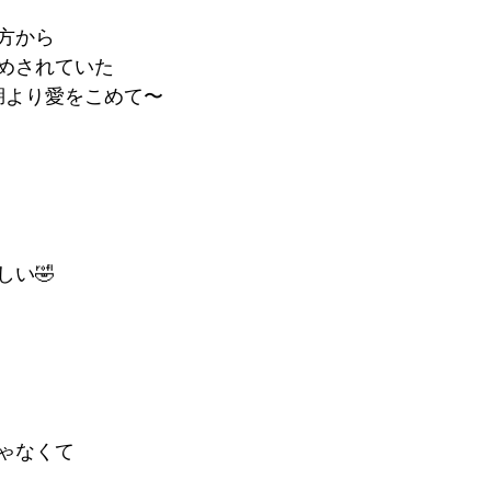
方から
めされていた
湖より愛をこめて〜
しい🤣
ゃなくて