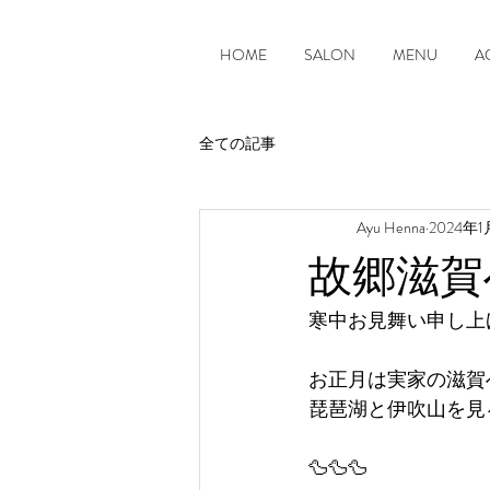
HOME
SALON
MENU
A
全ての記事
Ayu Henna
2024年1
故郷滋賀
寒中お見舞い申し上
お正月は実家の滋賀
琵琶湖と伊吹山を見
🦆🦆🦆