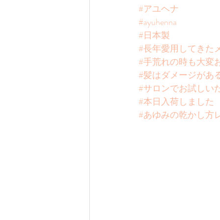
#アユヘナ
#ayuhenna
#日本製
#長年愛用してきた
#手荒れの時も大変
#髪はダメージがあ
#サロンでお試しい
#本日入荷しました
#あゆみの乾かし方