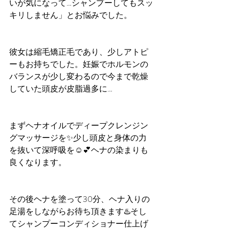
いが気になって…シャンプーしてもスッ
キリしません」とお悩みでした。
彼女は縮毛矯正毛であり、少しアトピ
ーもお持ちでした。妊娠でホルモンの
バランスが少し変わるので今まで乾燥
していた頭皮が皮脂過多に…
まずヘナオイルでディープクレンジン
グマッサージを✨少し頭皮と身体の力
を抜いて深呼吸を☺️💕ヘナの染まりも
良くなります。
その後ヘナを塗って30分、ヘナ入りの
足湯をしながらお待ち頂きます♨️そし
てシャンプーコンディショナー仕上げ