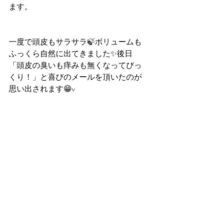
ます。
一度で頭皮もサラサラ🍃ボリュームも
ふっくら自然に出てきました✨後日
「頭皮の臭いも痒みも無くなってびっ
くり！」と喜びのメールを頂いたのが
思い出されます😁v