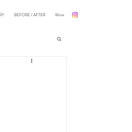
RY
BEFORE / AFTER
More