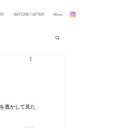
RY
BEFORE / AFTER
More
を透かして見た