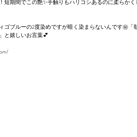
！短期間でこの艶✨手触りもハリコシあるのに柔らかく
ィゴブルーの2度染めですが暗く染まらないんです㊙️「朝
」と嬉しいお言葉💕
om/ 