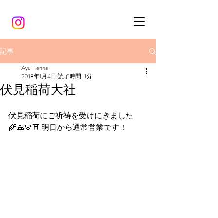
記事
Ayu Henna
2018年1月4日
読了時間: 1分
伏見稲荷大社
伏見稲荷にご祈祷を受けにきました
🌾🙏🦊⛩ 明日から通常営業です！