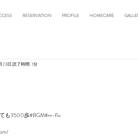
CCESS
RESERVATION
PROFILE
HOMECARE
GALLE
月23日
読了時間: 1分
も3500歩#BGM#m-flo
om/ 