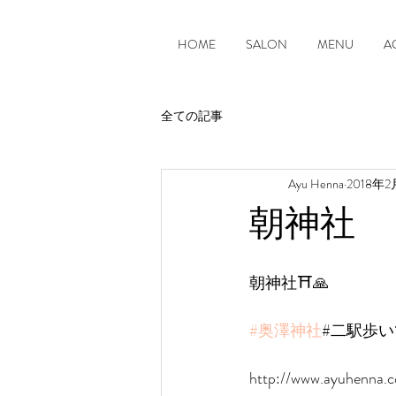
HOME
SALON
MENU
A
全ての記事
Ayu Henna
2018年2
朝神社
朝神社⛩🙏
#奥澤神社
#二駅歩いて
http://www.ayuhenna.c