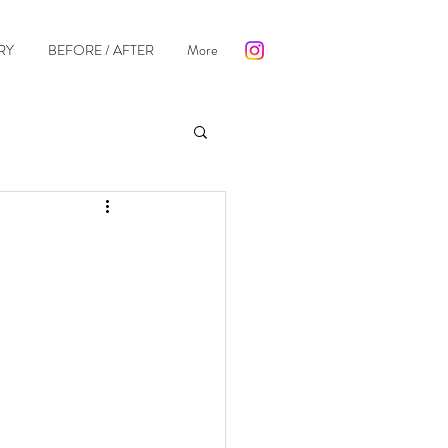
RY
BEFORE / AFTER
More