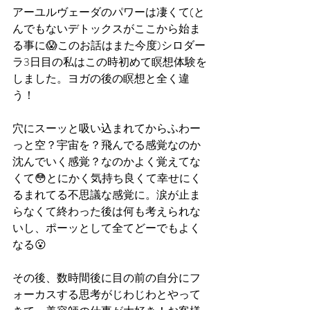
アーユルヴェーダのパワーは凄くて(と
んでもないデトックスがここから始ま
る事に😱このお話はまた今度)シロダー
ラ3日目の私はこの時初めて瞑想体験を
しました。ヨガの後の瞑想と全く違
う！
穴にスーッと吸い込まれてからふわー
っと空？宇宙を？飛んでる感覚なのか
沈んでいく感覚？なのかよく覚えてな
くて😳とにかく気持ち良くて幸せにく
るまれてる不思議な感覚に。涙が止ま
らなくて終わった後は何も考えられな
いし、ポーッとして全てどーでもよく
なる😮
その後、数時間後に目の前の自分にフ
ォーカスする思考がじわじわとやって