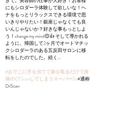
きて。美容師の仕事が大好き！お客様
にもシロダーラ体験して欲しいな！ヘ
ナをもっとリラックスできる環境で思
いきりやりたい！銀座じゃなくても良
いんじゃないか？好きな事もっとしよ
う！change my mind😊👍 そして導かれる
ように、帰国して2ヶ月でオートマチッ
クシロダーラのある五反田サロンに移
転をしたのでした。続く…
#おでこに手を当てて脈を取るだけで身
体のCTScanしてしまうスーパーDr
#通称
DrScan 