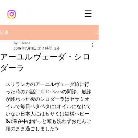
記事
Ayu Henna
2018年7月11日
読了時間: 2分
アーユルヴェーダ・シロ
ダーラ
スリランカのアーユルヴェーダ旅に行
った時のお話🇱🇰 Dr.Scanの問診、触診
が終わった後のシロダーラはセサミオ
イルで毎日ベタベタに(オイルになれて
いない日本人にはセサミは結構ヘビー
🐍)滞在中はずっと頭も洗わずおだんご
頭のまま過ごしました🍡