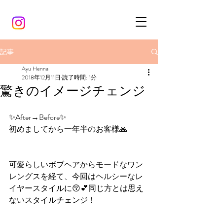
記事
Ayu Henna
2018年12月11日
読了時間: 1分
驚きのイメージチェンジ
✨After→Before✨
初めましてから一年半のお客様🙏
可愛らしいボブヘアからモードなワン
レングスを経て、今回はヘルシーなレ
イヤースタイルに😚💕同じ方とは思え
ないスタイルチェンジ！