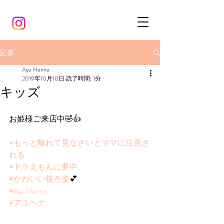
記事
Ayu Henna
2019年10月10日
読了時間: 1分
キッズ
お姫様ご来店中🤣👍
#もっと離れて見なさいとママに注意さ
れる
#ドラえもんに夢中
#かわいい後ろ姿
💕
#AyuHenna
#アユヘナ