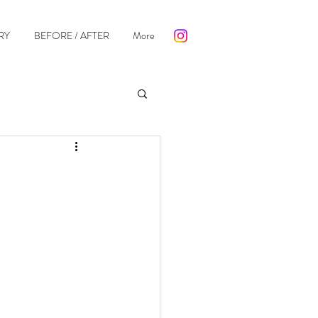
RY
BEFORE / AFTER
More