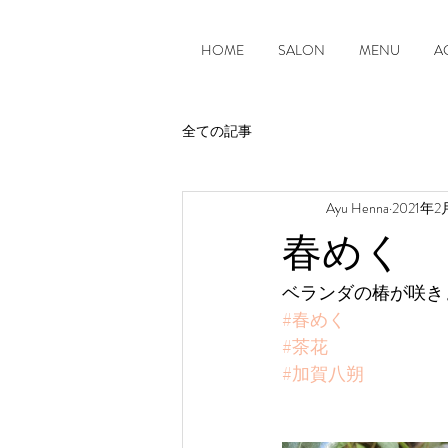
HOME
SALON
MENU
A
全ての記事
Ayu Henna
2021年
春めく
ベランダの椿が咲き
#春めく
#茶花
#加賀八朔