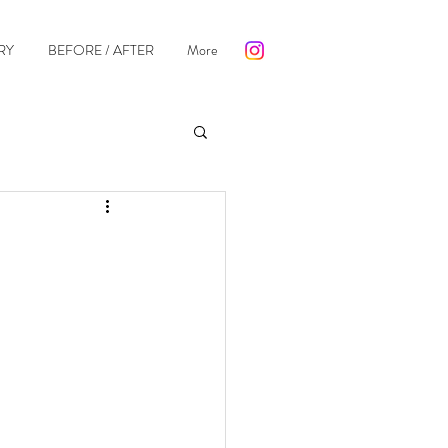
RY
BEFORE / AFTER
More