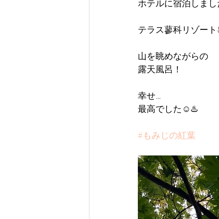
ホテルに宿泊しまし
テラス蓼科リゾート
山を眺めながらの
露天風呂！
幸せ…
最高でした☺️♨️
#もみじの紅葉