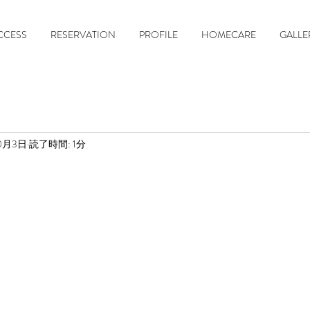
CCESS
RESERVATION
PROFILE
HOMECARE
GALLE
10月3日
読了時間: 1分