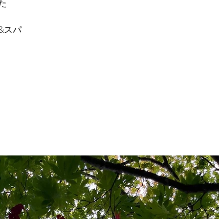
た
&スパ