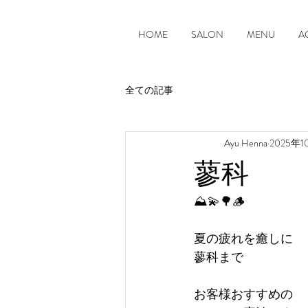
HOME
SALON
MENU
A
全ての記事
Ayu Henna
2025年
蓼科
⛰️💫🌳🪵
夏の疲れを癒しに
蓼科まで
お客様おすすめの