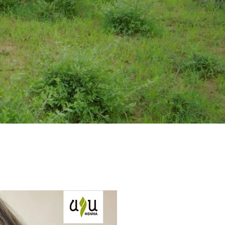
nna
Salon