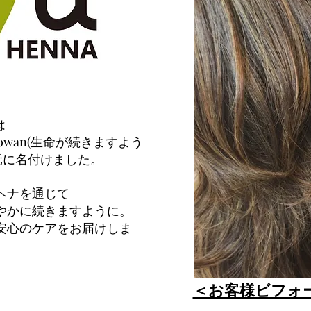
は
owan(生命が続きますよう
元に名付けました。
ヘナを通じて
やかに続きますように。
安心のケアをお届けしま
​＜お客様ビフォ