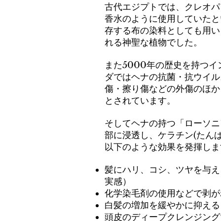
古代エジプトでは、
クレオパ
香水のように使用していたと
存する布の染料としても用い
れる神聖な植物でした。
また5000年の歴史を持つ
イ
ダでは
ヘナの抗菌・抗ウイル
傷・擦り傷などの外傷のほか
とされています。
そしてヘナの持つ「ローソニ
部に浸透し、ケラチン(たん
以下のような効果を発揮しま
髪にハリ、コシ、ツヤを与え
実感）
化学染毛剤の使用などで剥が
白髪の増加を緩やかに抑える
頭皮のディープクレンジング