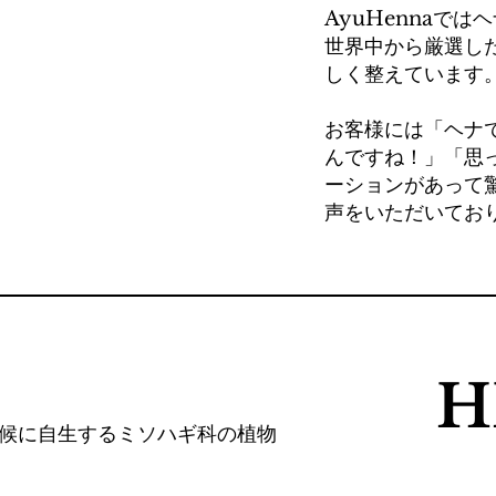
AyuHennaで
世界中から厳選し
しく整えています
​お客様には「ヘナ
んですね！」「思
ーションがあって
声をいただいてお
H
候に自生するミソハギ科の植物