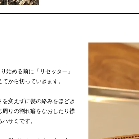
ト
を切り始める前に「リセッター」
えてから切っていきます。
さを変えずに髪の絡みをほどき
じ周
りの割れ癖をなおしたり襟
るハサミです。