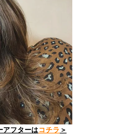
ーアフターは
コチラ
＞