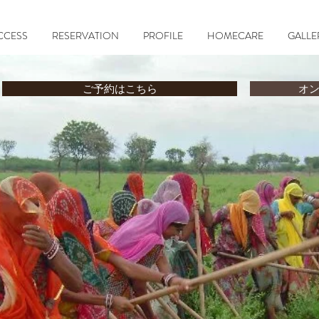
CCESS
RESERVATION
PROFILE
HOMECARE
GALLE
ご予約はこちら
オ