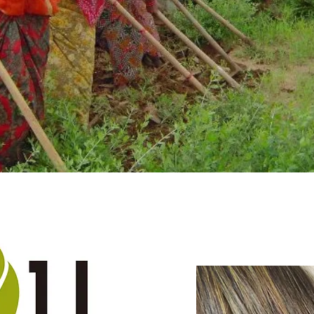
AyuHe
Herbal Hair 