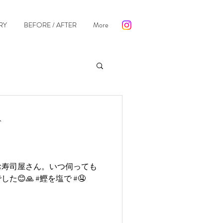
RY
BEFORE / AFTER
More
分
お寿司屋さん。いつ伺っても
😊🙏 #鰹を塩で #🤤