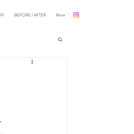
RY
BEFORE / AFTER
More
。