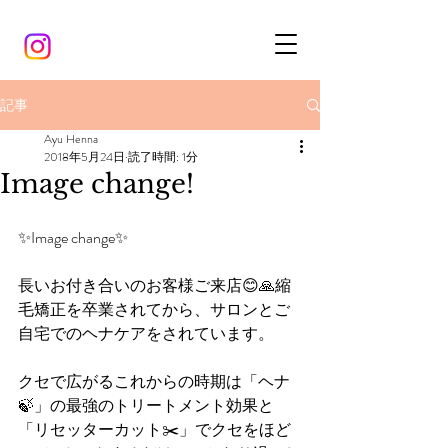
記事
Ayu Henna
2018年5月24日
読了時間: 1分
Image change!
✨Image change✨
長いお付き合いのお客様ご来店😊🙏縮
毛矯正を卒業されてから、サロンとご
自宅でのヘナケアをされています。
クセで広がるこれからの時期は「ヘナ
🍃」の最強のトリートメント効果と
「リセッターカット✂️」でクセをほど