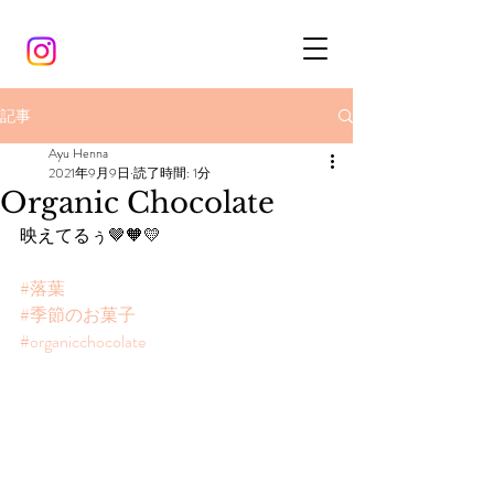
記事
Ayu Henna
2021年9月9日
読了時間: 1分
Organic Chocolate
映えてるぅ🤎🧡💛
#落葉
#季節のお菓子
#organicchocolate